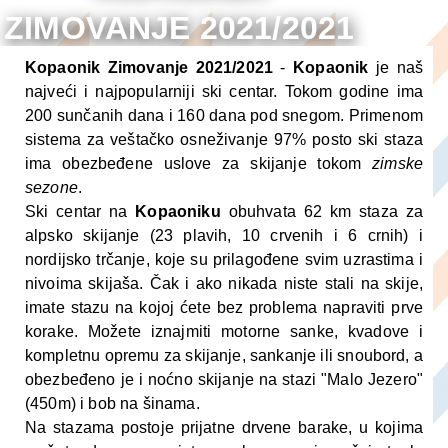
ZIMOVANJE 2021/2021
Kopaonik Zimovanje 2021/2021
-
Kopaonik
je naš
najveći i najpopularniji ski centar. Tokom godine ima
200 sunčanih dana i 160 dana pod snegom. Primenom
sistema za veštačko osneživanje 97% posto ski staza
ima obezbeđene uslove za skijanje tokom
zimske
sezone
.
Ski centar na
Kopaoniku
obuhvata 62 km staza za
alpsko skijanje (23 plavih, 10 crvenih i 6 crnih) i
nordijsko trčanje, koje su prilagođene svim uzrastima i
nivoima skijaša. Čak i ako nikada niste stali na skije,
imate stazu na kojoj ćete bez problema napraviti prve
korake. Možete iznajmiti motorne sanke, kvadove i
kompletnu opremu za skijanje, sankanje ili snoubord, a
obezbeđeno je i noćno skijanje na stazi "Malo Jezero"
(450m) i bob na šinama.
Na stazama postoje prijatne drvene barake, u kojima