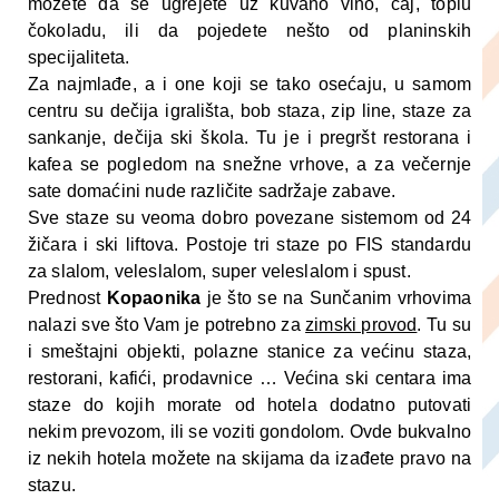
možete da se ugrejete uz kuvano vino, čaj, toplu
čokoladu, ili da pojedete nešto od planinskih
specijaliteta.
Za najmlađe, a i one koji se tako osećaju, u samom
centru su dečija igrališta, bob staza, zip line, staze za
sankanje, dečija ski škola. Tu je i pregršt restorana i
kafea se pogledom na snežne vrhove, a za večernje
sate domaćini nude različite sadržaje zabave.
Sve staze su veoma dobro povezane sistemom od 24
žičara i ski liftova. Postoje tri staze po FIS standardu
za slalom, veleslalom, super veleslalom i spust.
Prednost
Kopaonika
je što se na Sunčanim vrhovima
nalazi sve što Vam je potrebno za
zimski provod
. Tu su
i smeštajni objekti, polazne stanice za većinu staza,
restorani, kafići, prodavnice … Većina ski centara ima
staze do kojih morate od hotela dodatno putovati
nekim prevozom, ili se voziti gondolom. Ovde bukvalno
iz nekih hotela možete na skijama da izađete pravo na
stazu.