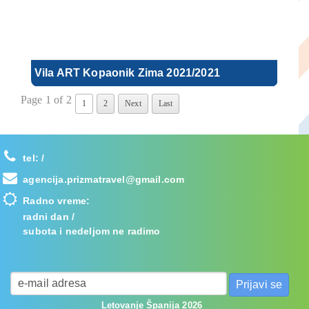
Vila ART Kopaonik Zima 2021/2021
Page 1 of 2
1
2
Next
Last
tel:
/
agencija.prizmatravel@gmail.com
Radno vreme:
radni dan /
subota i nedeljom ne radimo
Letovanje Španija 2026