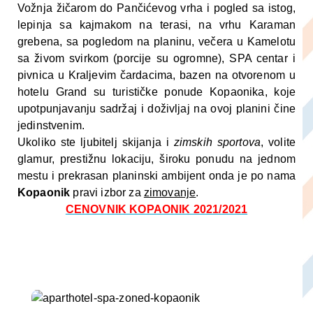
Vožnja žičarom do Pančićevog vrha i pogled sa istog,
lepinja sa kajmakom na terasi, na vrhu Karaman
grebena, sa pogledom na planinu, večera u Kamelotu
sa živom svirkom (porcije su ogromne), SPA centar i
pivnica u Kraljevim čardacima, bazen na otvorenom u
hotelu Grand su turističke ponude Kopaonika, koje
upotpunjavanju sadržaj i doživljaj na ovoj planini čine
jedinstvenim.
Ukoliko ste ljubitelj skijanja i
zimskih sportova
, volite
glamur, prestižnu lokaciju, široku ponudu na jednom
mestu i prekrasan planinski ambijent onda je po nama
Kopaonik
pravi izbor za
zimovanje
.
CENOVNIK KOPAONIK 2021/2021