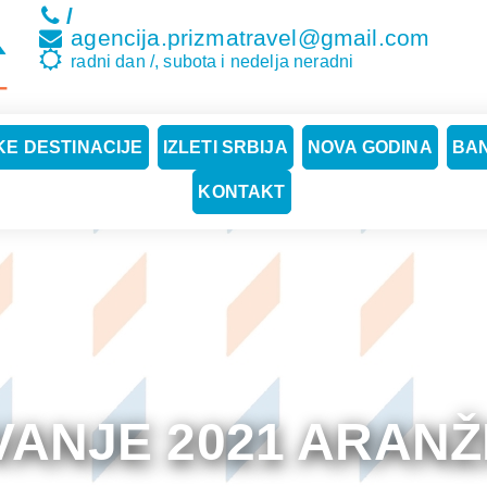
/
agencija.prizmatravel@gmail.com
radni dan /, subota i nedelja neradni
E DESTINACIJE
IZLETI SRBIJA
NOVA GODINA
BA
KONTAKT
VANJE 2021 ARANŽ