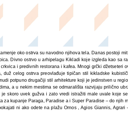
kamenje oko ostrva su navodno njihova tela. Danas postoji mit 
ica. Divno ostrvo u arhipelagu Kikladi koje izgleda kao sa r
crkvica i predivnih restorana i kafea. Mnogi grčki džetseteri 
, duž celog ostrva preovlađuje tipičan stil kikladske kubisti
nudi potpuno drugačiji stil arhitekture koji je jedinstven u re
rdima, a u nekim mestima se odmarališta razvijaju prilično ub
e skoro uvek gužva i zato vredi istražiti male uvale koje se 
ta za kupanje Paraga, Paradise a i Super Paradise – do njih mo
 pokajati ni ako odete na plažu Ornos , Agios Giannis, Agrari