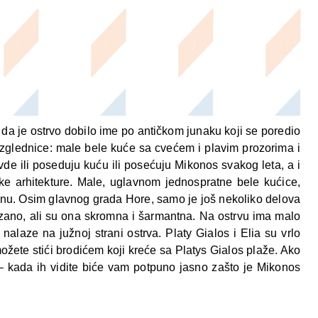
da je ostrvo dobilo ime po antičkom junaku koji se poredio
azglednice: male bele kuće sa cvećem i plavim prozorima i
ovde ili poseduju kuću ili posećuju Mikonos svakog leta, a i
čke arhitekture. Male, uglavnom jednospratne bele kućice,
gionu. Osim glavnog grada Hore, samo je još nekoliko delova
rzano, ali su ona skromna i šarmantna. Na ostrvu ima malo
nalaze na južnoj strani ostrva. Platy Gialos i Elia su vrlo
žete stići brodićem koji kreće sa Platys Gialos plaže. Ako
 – kada ih vidite biće vam potpuno jasno zašto je Mikonos