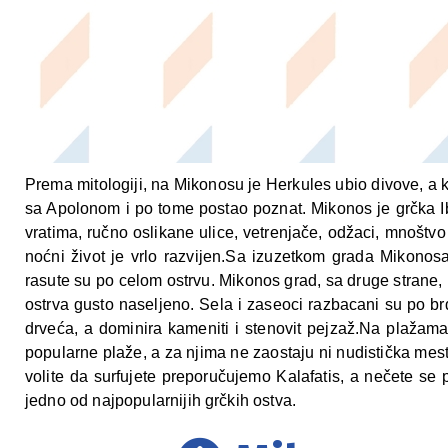
Prema mitologiji, na Mikonosu je Herkules ubio divove, a 
sa Apolonom i po tome postao poznat. Mikonos je grčka Ib
vratima, ručno oslikane ulice, vetrenjače, odžaci, mnoštvo 
noćni život je vrlo razvijen.Sa izuzetkom grada Mikonosa
rasute su po celom ostrvu. Mikonos grad, sa druge strane, 
ostrva gusto naseljeno. Sela i zaseoci razbacani su po b
drveća, a dominira kameniti i stenovit pejzaž.Na plažama j
popularne plaže, a za njima ne zaostaju ni nudistička mes
volite da surfujete preporučujemo Kalafatis, a nečete se
jedno od najpopularnijih grčkih ostva.