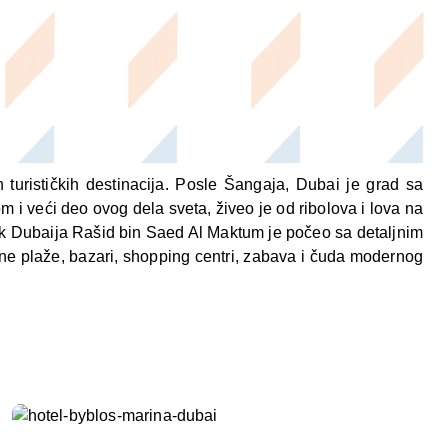
 turističkih destinacija. Posle Šangaja, Dubai je grad sa
 i veći deo ovog dela sveta, živeo je od ribolova i lova na
eik Dubaija Rašid bin Saed Al Maktum je počeo sa detaljnim
ne plaže, bazari, shopping centri, zabava i čuda modernog