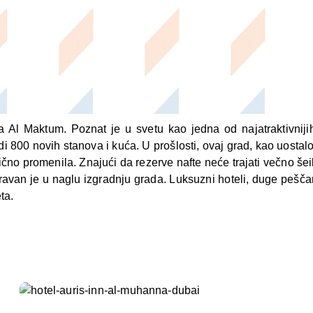
a Al Maktum. Poznat je u svetu kao jedna od najatraktivnijih
800 novih stanova i kuća. U prošlosti, ovaj grad, kao uostalom
tično promenila. Znajući da rezerve nafte neće trajati večno š
avan je u naglu izgradnju grada. Luksuzni hoteli, duge pešča
ta.