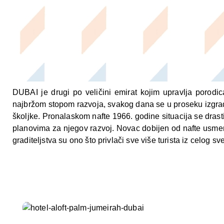
DUBAI je drugi po veličini emirat kojim upravlja porodic
najbržom stopom razvoja, svakog dana se u proseku izgradi 
školjke. Pronalaskom nafte 1966. godine situacija se dras
planovima za njegov razvoj. Novac dobijen od nafte usmer
graditeljstva su ono što privlači sve više turista iz celog sve