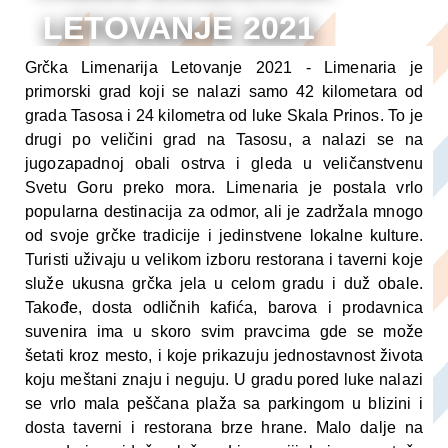
LETOVANJE 2021
ARANŽMANI
Grčka Limenarija Letovanje 2021 - Limenaria je
primorski grad koji se nalazi samo 42 kilometara od
grada Tasosa i 24 kilometra od luke Skala Prinos. To je
drugi po veličini grad na Tasosu, a nalazi se na
jugozapadnoj obali ostrva i gleda u veličanstvenu
Svetu Goru preko mora. Limenaria je postala vrlo
popularna destinacija za odmor, ali je zadržala mnogo
od svoje grčke tradicije i jedinstvene lokalne kulture.
Turisti uživaju u velikom izboru restorana i taverni koje
služe ukusna grčka jela u celom gradu i duž obale.
Takođe, dosta odličnih kafića, barova i prodavnica
suvenira ima u skoro svim pravcima gde se može
šetati kroz mesto, i koje prikazuju jednostavnost života
koju meštani znaju i neguju. U gradu pored luke nalazi
se vrlo mala peščana plaža sa parkingom u blizini i
dosta taverni i restorana brze hrane. Malo dalje na