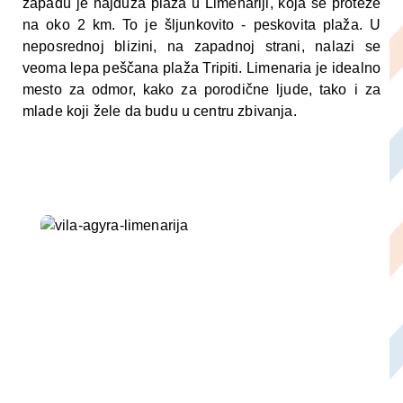
zapadu je najduža plaža u Limenariji, koja se proteže
na oko 2 km. To je šljunkovito - peskovita plaža. U
neposrednoj blizini, na zapadnoj strani, nalazi se
veoma lepa peščana plaža Tripiti. Limenaria je idealno
mesto za odmor, kako za porodične ljude, tako i za
mlade koji žele da budu u centru zbivanja.