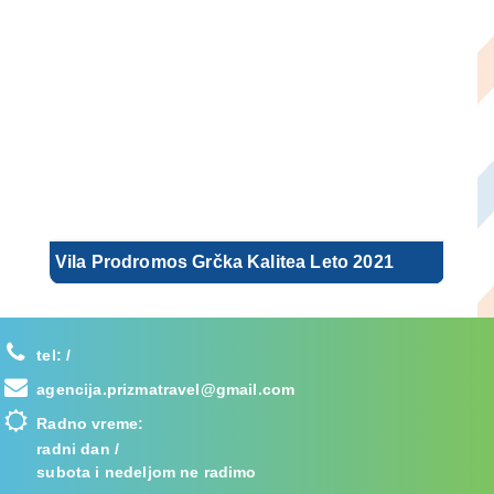
Vila Prodromos Grčka Kalitea Leto 2021
tel:
/
agencija.prizmatravel@gmail.com
Radno vreme:
radni dan /
subota i nedeljom ne radimo