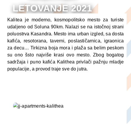
LETOVANJE 2021
ARANŽMANI
Kalitea je moderno, kosmopolitsko mesto za turiste
udaljeno od Soluna 90km. Nalazi se na istočnoj strani
poluostrva Kasandra. Mesto ima urban izgled, sa dosta
kafića, resotorana, taverni, poslastičarnica, igraonica
za decu… Tirkizna boja mora i plaža sa belim peskom
su ono šsto najviše krasi ovo mesto. Zbog bogatog
sadržaja i puno kafića Kalithea privlači pažnju mladje
populacije, a provod traje sve do jutra.