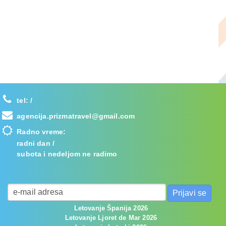
tel:
/
agencija.prizmatravel@gmail.com
Radno vreme:
radni dan /
subota i nedeljom ne radimo
Letovanje Španija 2026
Letovanje Ljoret de Mar 2026