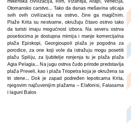
mikenska civilizacija, Rim, Vizantija, Arapi, Venecija,
Otomansko carstvo... Tako da danas mešavina uticaja
svih ovih civilizacija na ostrvo, čine ga magičnim.
Plaže Krita su nestvarne, okružuju čitavo ostrvo tako
da turisti imaju mogućnost izbora. Na severu ostrva
posetiocima je dostupna mirnija i manje komercijalna
plaža Episkopi, Georgioupoli plaža je pogodna za
porodice, za one koji vole da istražuju mogu posetiti
plažu Spiliju, za ljubitelje ronjenja tu je plaža plaža
Agia Pelagia... Na jugu ostrva čudo prirode predstavlja
plaža Preveli, kao i plaža Triopetra koja je okružena sa
tri stene... Dok je zapad podređen lepoticama Krita,
njegovim najčuvenijim plažama – Elafonisi, Falasarna
i laguni Balos