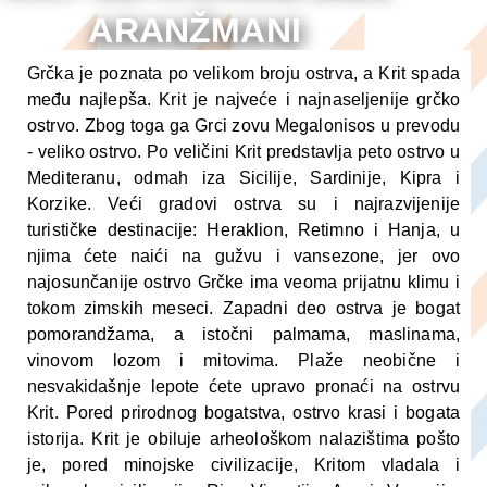
ARANŽMANI
Grčka je poznata po velikom broju ostrva, a Krit spada
među najlepša. Krit je najveće i najnaseljenije grčko
ostrvo. Zbog toga ga Grci zovu Megalonisos u prevodu
- veliko ostrvo. Po veličini Krit predstavlja peto ostrvo u
Mediteranu, odmah iza Sicilije, Sardinije, Kipra i
Korzike. Veći gradovi ostrva su i najrazvijenije
turističke destinacije: Heraklion, Retimno i Hanja, u
njima ćete naići na gužvu i vansezone, jer ovo
najosunčanije ostrvo Grčke ima veoma prijatnu klimu i
tokom zimskih meseci. Zapadni deo ostrva je bogat
pomorandžama, a istočni palmama, maslinama,
vinovom lozom i mitovima. Plaže neobične i
nesvakidašnje lepote ćete upravo pronaći na ostrvu
Krit. Pored prirodnog bogatstva, ostrvo krasi i bogata
istorija. Krit je obiluje arheološkom nalazištima pošto
je, pored minojske civilizacije, Kritom vladala i