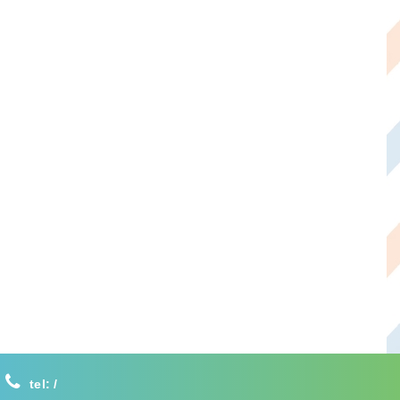
tel:
/