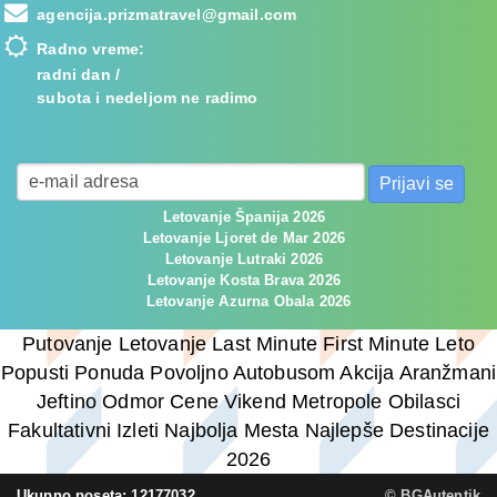
agencija.prizmatravel@gmail.com
Radno vreme:
radni dan /
subota i nedeljom ne radimo
Letovanje Španija 2026
Letovanje Ljoret de Mar 2026
Letovanje Lutraki 2026
Letovanje Kosta Brava 2026
Letovanje Azurna Obala 2026
Putovanje Letovanje Last Minute First Minute Leto
Popusti Ponuda Povoljno Autobusom Akcija Aranžmani
Jeftino Odmor Cene Vikend Metropole Obilasci
Fakultativni Izleti Najbolja Mesta Najlepše Destinacije
2026
Ukupno poseta: 12177032
© BGAutentik