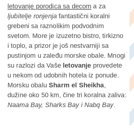
letovanje porodica sa decom
a za
ljubitelje ronjenja
fantastični koralni
grebeni sa raznolikim podvodnim
svetom. More je izuzetno bistro, tirkizno
i toplo, a prizor je još nestvarniji sa
pustinjom u zaleđu morske obale. Mnogi
su razlozi da Vaše
letovanje
provedete
u nekom od udobnih hotela iz ponude.
Morsku obalu
Sharm el Sheikha
,
dužine oko 50 km, čine tri koralna zaliva:
Naama Bay, Sharks Bay i Nabq Bay
.