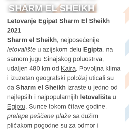
SHARM EL SHEIKH
2021 HOTELI
Letovanje Egipat Sharm El Sheikh
2021
Sharm el Sheikh
, nejposećenije
letovalište
u azijskom delu
Egipta
, na
samom jugu Sinajskog poluostrva,
udaljen 480 km od
Kaira
. Povoljna klima
i izuzetan geografski položaj uticali su
da
Sharm el Sheikh
izraste u jedno od
najlepših i najpopularnijih
letovališta
u
Egiptu
. Sunce tokom čitave godine,
prelepe peščane plaže
sa dužim
plićakom pogodne su za odmor i