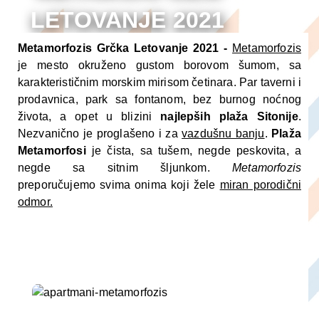
LETOVANJE 2021
ARANŽMANI
Metamorfozis Grčka Letovanje 2021 -
Metamorfozis
je mesto okruženo gustom borovom šumom, sa
karakterističnim morskim mirisom četinara. Par taverni i
prodavnica, park sa fontanom, bez burnog noćnog
života, a opet u blizini
najlepših plaža Sitonije
.
Nezvanično je proglašeno i za
vazdušnu banju
.
Plaža
Metamorfosi
je čista, sa tušem, negde peskovita, a
negde sa sitnim šljunkom.
Metamorfozis
preporučujemo svima onima koji žele
miran porodični
odmor.