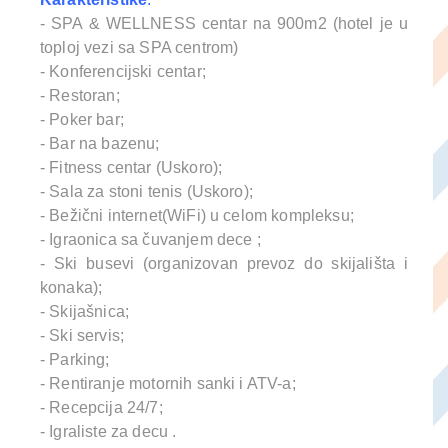
- SPA & WELLNESS centar na 900m2 (hotel je u
toploj vezi sa SPA centrom)
- Konferencijski centar;
- Restoran;
- Poker bar;
- Bar na bazenu;
- Fitness centar (Uskoro);
- Sala za stoni tenis (Uskoro);
- Bežični internet(WiFi) u celom kompleksu;
- Igraonica sa čuvanjem dece ;
- Ski busevi (organizovan prevoz do skijališta i
konaka);
- Skijašnica;
- Ski servis;
- Parking;
- Rentiranje motornih sanki i ATV-a;
- Recepcija 24/7;
- Igraliste za decu .