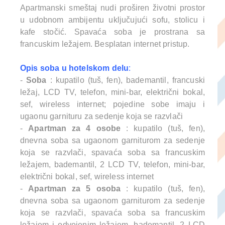
Apartmanski smeštaj nudi proširen životni prostor
u udobnom ambijentu uključujući sofu, stolicu i
kafe stočić. Spavaća soba je prostrana sa
francuskim ležajem. Besplatan internet pristup.
Opis soba u hotelskom delu
:
-
Soba
: kupatilo (tuš, fen), bademantil, francuski
ležaj, LCD TV, telefon, mini-bar, električni bokal,
sef, wireless internet; pojedine sobe imaju i
ugaonu garnituru za sedenje koja se razvlači
-
Apartman za 4 osobe
: kupatilo (tuš, fen),
dnevna soba sa ugaonom garniturom za sedenje
koja se razvlači, spavaća soba sa francuskim
ležajem, bademantil, 2 LCD TV, telefon, mini-bar,
električni bokal, sef, wireless internet
-
Apartman za 5 osoba
: kupatilo (tuš, fen),
dnevna soba sa ugaonom garniturom za sedenje
koja se razvlači, spavaća soba sa francuskim
ležajem i odvojenim ležajem, bademantil, 2 LCD