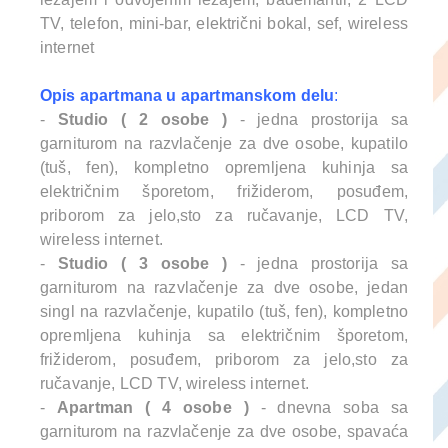
TV, telefon, mini-bar, električni bokal, sef, wireless
internet
Opis apartmana u apartmanskom delu
:
-
Studio ( 2 osobe )
- jedna prostorija sa
garniturom na razvlačenje za dve osobe, kupatilo
(tuš, fen), kompletno opremljena kuhinja sa
električnim šporetom, frižiderom, posuđem,
priborom za jelo,sto za ručavanje, LCD TV,
wireless internet.
-
Studio ( 3 osobe )
- jedna prostorija sa
garniturom na razvlačenje za dve osobe, jedan
singl na razvlačenje, kupatilo (tuš, fen), kompletno
opremljena kuhinja sa električnim šporetom,
frižiderom, posuđem, priborom za jelo,sto za
ručavanje, LCD TV, wireless internet.
-
Apartman ( 4 osobe )
- dnevna soba sa
garniturom na razvlačenje za dve osobe, spavaća