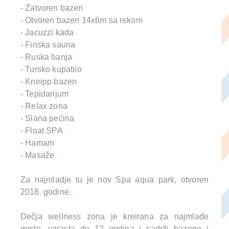
- Zatvoren bazen
- Otvoren bazen 14x6m sa rekom
- Jacuzzi kada
- Finska sauna
- Ruska banja
- Tursko kupatilo
- Kneipp bazen
- Tepidarijum
- Relax zona
- Slana pećina
- Float SPA
- Hamam
- Masaže
Za najmladje tu je nov Spa aqua park, otvoren
2018. godine.
Dečja wellness zona je kreirana za najmlađe
goste, uzrasta do 12 godina i sadrži bazene i