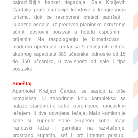
najrazličitijih banket događaja.
Sale Kraljevih
Čardaka prate najnovije trendove u kongresnom
turizmu, dok će raznovrsni prateći sadržaji i
ljubazno osoblje uz predivno planinsko okruženje
učiniti poslovni boravak u hotelu uspešnim i
prijatnim.
Na raspolaganju je klimatizovan i
moderno opremljen centar sa 5 odvojenih celina,
ukupnog kapaciteta 380 učesnika, odnosno od 15
do 360 učesnika, u zavisnosti od sale i tipa
postavke.
Smeštaj
:
Aparthotel Kraljevi Čardaci se sastoji iz više
kompleksa. U zapadnom krilu kompleksa se
nalaze standardne sobe, opremljene francuskim
ležajem ili dva odvojena ležaja. Malo komfornije
sobe su superior sobe. Superior sobe imaju
francuski ležaj i garnituru na razvlačenje,
prostrano kupatilo, sef i brz internet pristup.