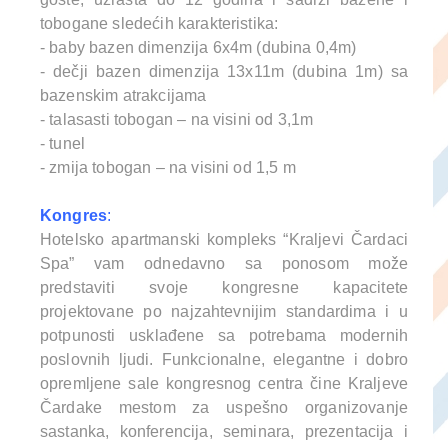
tobogane sledećih karakteristika:
- baby bazen dimenzija 6x4m (dubina 0,4m)
- dečji bazen dimenzija 13x11m (dubina 1m) sa
bazenskim atrakcijama
- talasasti tobogan – na visini od 3,1m
- tunel
- zmija tobogan – na visini od 1,5 m
Kongres
:
Hotelsko apartmanski kompleks “Kraljevi Čardaci
Spa” vam odnedavno sa ponosom može
predstaviti svoje kongresne kapacitete
projektovane po najzahtevnijim standardima i u
potpunosti usklađene sa potrebama modernih
poslovnih ljudi.
Funkcionalne, elegantne i dobro
opremljene sale kongresnog centra čine Kraljeve
Čardake mestom za uspešno organizovanje
sastanka, konferencija, seminara, prezentacija i