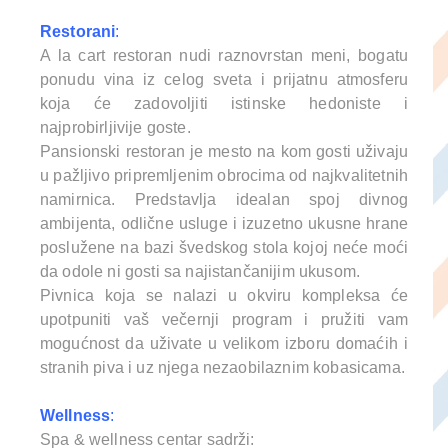
Restorani
:
A la cart restoran nudi raznovrstan meni, bogatu
ponudu vina iz celog sveta i prijatnu atmosferu
koja će zadovoljiti istinske hedoniste i
najprobirljivije goste.
Pansionski restoran je mesto na kom gosti uživaju
u pažljivo pripremljenim obrocima od najkvalitetnih
namirnica. Predstavlja idealan spoj divnog
ambijenta, odlične usluge i izuzetno ukusne hrane
poslužene na bazi švedskog stola kojoj neće moći
da odole ni gosti sa najistančanijim ukusom.
Pivnica koja se nalazi u okviru kompleksa će
upotpuniti vaš večernji program i pružiti vam
mogućnost da uživate u velikom izboru domaćih i
stranih piva i uz njega nezaobilaznim kobasicama.
Wellness
:
Spa & wellness centar sadrži: