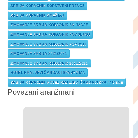
SRBIJA KOPAONIK SOPSTVENI PREVOZ
SRBIJA KOPAONIK SMEŠTAJ
ZIMOVANJE SRBIJA KOPAONIK SKIJANJE
ZIMOVANJE SRBIJA KOPAONIK POVOLJNO
ZIMOVANJE SRBIJA KOPAONIK POPUSTI
ZIMOVANJE SRBIJA 2021/2021
ZIMOVANJE SRBIJA KOPAONIK 2021/2021
HOTEL KRALJEVI ČARDACI SPA 4* ZIMA
SRBIJA KOPAONIK HOTEL KRALJEVI ČARDACI SPA 4* CENE
Povezani aranžmani