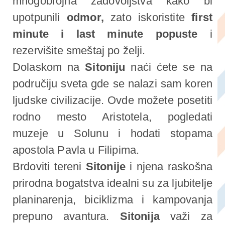
mnogobrojna zadovoljstva kako bi
upotpunili
odmor,
zato iskoristite
first
minute i last minute popuste
i
rezervišite smeštaj po želji.
Dolaskom na
Sitoniju
naći ćete se na
područiju sveta gde se nalazi sam koren
ljudske civilizacije. Ovde možete posetiti
rodno mesto Aristotela, pogledati
muzeje u Solunu i hodati stopama
apostola Pavla u Filipima.
Brdoviti tereni
Sitonije
i njena raskošna
prirodna bogatstva idealni su za ljubitelje
planinarenja, biciklizma i kampovanja
prepuno avantura.
Sitonija
važi za