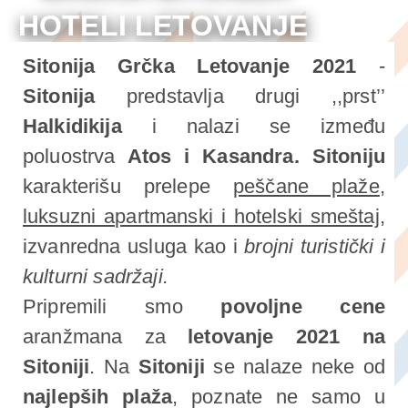
HOTELI LETOVANJE
2021
Sitonija Grčka Letovanje 2021
-
Sitonija
predstavlja drugi ,,prst’’
Halkidikija
i nalazi se između
poluostrva
Atos i Kasandra.
Sitoniju
karakterišu prelepe
peščane plaže
,
luksuzni apartmanski i hotelski smeštaj
,
izvanredna usluga kao i
brojni turistički i
kulturni sadržaji.
Pripremili smo
povoljne cene
aranžmana za
letovanje 2021 na
Sitoniji
.
Na
Sitoniji
se nalaze neke od
najlepših plaža
, poznate ne samo u