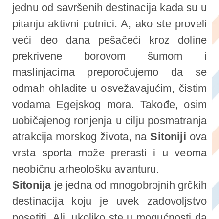
jednu od savršenih destinacija kada su u
pitanju aktivni putnici. A, ako ste proveli
veći deo dana pešačeći kroz doline
prekrivene borovom šumom i
maslinjacima preporočujemo da se
odmah ohladite u osvežavajućim, čistim
vodama Egejskog mora. Takođe, osim
uobičajenog ronjenja u cilju posmatranja
atrakcija morskog života, na
Sitoniji
ova
vrsta sporta može prerasti i u veoma
neobičnu arheološku avanturu.
Sitonija
je jedna od mnogobrojnih grčkih
destinacija koju je uvek zadovoljstvo
posetiti. Ali, ukoliko ste u mogućnosti da