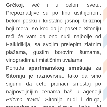
Grčkoj,
već i u celom svetu.
Prepoznatljive su po fino usitnjenom,
belom pesku i kristalno jasnoj, tirkiznoj
boji mora. Ko kod da je posetio Sitoniju
reći će vam da ono nudi najbolje od
Halkidikija, sa svojim prelepim zlatnim
plažama, gustim borovim šumama,
vinogradima i mističnim uvalama.
Ponuda
apartmanskog smeštaja
za
Sitoniju
je raznovrsna, tako da smo
sigurni da ćete pronaći smeštaj po
najpovoljnijim cenama baš u agenciji
Prizma travel.
Sitonija nudi i druga,