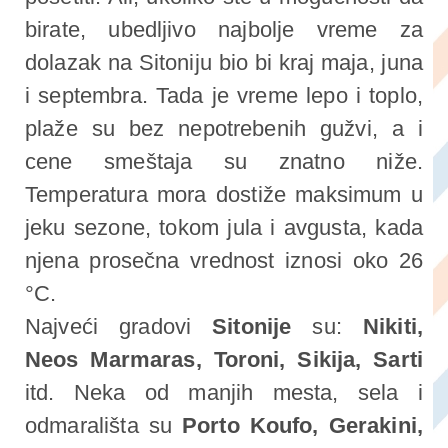
birate, ubedljivo najbolje vreme za
dolazak na Sitoniju bio bi kraj maja, juna
i septembra. Tada je vreme lepo i toplo,
plaže su bez nepotrebenih gužvi, a i
cene smeštaja su znatno niže.
Temperatura mora dostiže maksimum u
jeku sezone, tokom jula i avgusta, kada
njena prosečna vrednost iznosi oko 26
°C.
Najveći gradovi
Sitonije
su:
Nikiti,
Neos Marmaras, Toroni, Sikija, Sarti
itd. Neka od manjih mesta, sela i
odmarališta su
Porto Koufo, Gerakini,