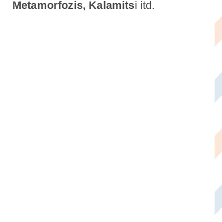
Metamorfozis, Kalamits
i itd.